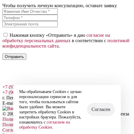
Чтобы получить личную консультацию, оставьте заявку
Нажимая кнопку «Отправить» я даю
согласие на
обработку персональных данных
в соответствии с
политикой
конфиденциальности сайта
.
Отправить
+7 (927) 375-03-10
Мы обрабатываем Cookies с целью
+7 (902) 209-22-60
персонализации сервисов и для
г. Пенза, ул. Гладкова, д. 20, офис 7
того, чтобы пользоваться сайтом
E-mail: ipokvartal@mail.ru
было удобнее. Вы можете
Согласен
запретить обработку Cookies в
© 2007-2026 Группа компаний «Ипотечный Квартал» - Пенза
настройках браузера. Пожалуйста,
Политика в отношении обработки персональных данных
ознакомьтесь с
согласием на
Политика конфиденциальности сайта
обработку Cookies
.
Согласие на обработку персональных данных